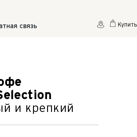
Купить
атная связь
офе
Selection
й и крепкий